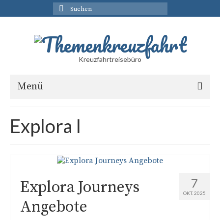
Suchen
nach:
Kreuzfahrtreisebüro
Menü
Kreuzfahrt Angebote
Explora I
AIDA Kreuzfahrten
Celebrity Cruises Angebote
Costa Kreuzfahrten
7
Explora Journeys
Disney Cruise
OKT. 2025
Angebote
Holland America Line