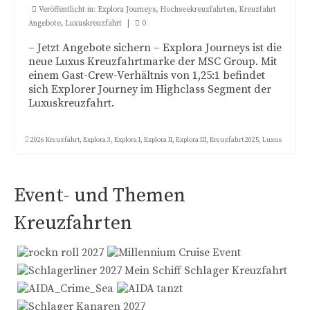
Veröffentlicht in:
Explora Journeys
,
Hochseekreuzfahrten
,
Kreuzfahrt
HX Hurtigruten Expedition
Angebote
,
Luxuskreuzfahrt
|
0
HURTIGRUTEN
– Jetzt Angebote sichern – Explora Journeys ist die
neue Luxus Kreuzfahrtmarke der MSC Group. Mit
einem Gast-Crew-Verhältnis von 1,25:1 befindet
Mein Schiff®
sich Explorer Journey im Highclass Segment der
Luxuskreuzfahrt.
MSC Cruises
nicko cruises Hochsee
2026 Kreuzfahrt
,
Explora 3
,
Explora I
,
Explora II
,
Explora III
,
Kreuzfahrt 2025
,
Luxus
Norwegian Cruise Line
Pllantours Hochseekreuzfahrten
Event- und Themen
Princess Cruises
Kreuzfahrten
Phoenix Seereisen
Royal Caribbean
Suiten