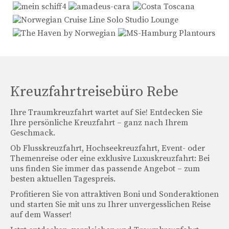
nicko cruises Angebote
Phoenix Flusskreuzfahrten
Plantours Flusskreuzfahrten
VIVA Cruises
Kreuzfahrtreisebüro Rebe
Themenkreuzfahrten
Ihre Traumkreuzfahrt wartet auf Sie! Entdecken Sie
Eventkreuzfahrten
Ihre persönliche Kreuzfahrt – ganz nach Ihrem
Geschmack.
Kreuzfahrt blog
Ob Flusskreuzfahrt, Hochseekreuzfahrt, Event- oder
Themenreise oder eine exklusive Luxuskreuzfahrt: Bei
Kreuzfahrtsuche
uns finden Sie immer das passende Angebot – zum
besten aktuellen Tagespreis.
Newsletter
Profitieren Sie von attraktiven Boni und Sonderaktionen
und starten Sie mit uns zu Ihrer unvergesslichen Reise
Service
auf dem Wasser!
Das Team vom Kreuzfahrt Reisebüro