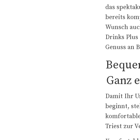
das spektak
bereits kom
Wunsch auc
Drinks Plus
Genuss an B
Bequem
Ganz e
Damit Ihr U
beginnt, st
komfortable
Triest zur 