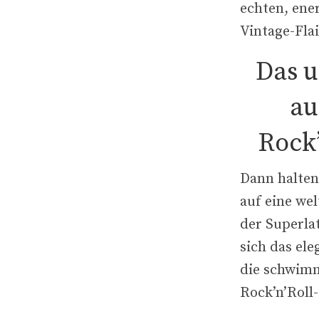
echten, ene
Vintage-Flai
Das u
au
Rock’
Dann halten 
auf eine wel
der Superla
sich das ele
die schwim
Rock’n’Roll-