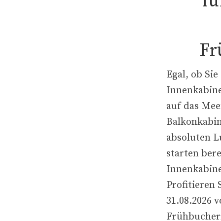
fü
Fr
Egal, ob Si
Innenkabine
auf das Mee
Balkonkabi
absoluten Lu
starten ber
Innenkabine
Profitieren 
31.08.2026 
Frühbucherr