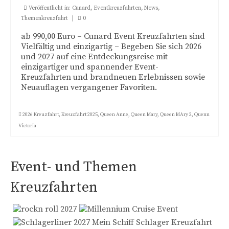
Rebe Themenkreuzfahrt
Veröffentlicht in:
Cunard
,
Eventkreuzfahrten
,
News
,
Themenkreuzfahrt
|
0
Reisemagazin Meine Reise
ab 990,00 Euro – Cunard Event Kreuzfahrten sind
Vielfältig und einzigartig – Begeben Sie sich 2026
Bonus als Dankeschön
und 2027 auf eine Entdeckungsreise mit
einzigartiger und spannender Event-
Kontakt
Kreuzfahrten und brandneuen Erlebnissen sowie
Neuauflagen vergangener Favoriten.
Impressum
Datenschutzerklärung
2026 Kreuzfahrt
,
Kreuzfahrt 2025
,
Queen Anne
,
Queen Mary
,
Queen MAry 2
,
Quenn
Victoria
Event- und Themen
Kreuzfahrten