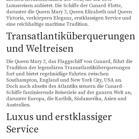
Luxusreisen anbietet. Die Schiffe der Cunard-Flotte,
HX Hurtigruten Expedition
darunter die Queen Mary 2, Queen Elizabeth und Queen
Victoria, verkörpern Eleganz, erstklassigen Service und
HURTIGRUTEN
eine reichhaltige maritime Tradition.
Transatlantiküberquerungen
Mein Schiff®
und Weltreisen
MSC Cruises
nicko cruises Hochsee
Die Queen Mary 2, das Flaggschiff von Cunard, führt die
Tradition der legendären Transatlantiküberquerungen
Norwegian Cruise Line
fort und bietet regelmäßige Fahrten zwischen
Southampton, England und New York City, USA an.
Pllantours Hochseekreuzfahrten
Doch auch abseits des Atlantiks steuern die Cunard-
Schiffe faszinierende Reiseziele auf der ganzen Welt an,
Princess Cruises
darunter Europa, die Karibik, Südamerika, Asien und
Australien.
Phoenix Seereisen
Luxus und erstklassiger
Royal Caribbean
Service
Suiten