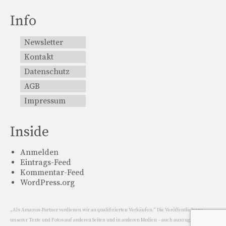
Info
Newsletter
Kontakt
Datenschutz
AGB
Impressum
Inside
Anmelden
Eintrags-Feed
Kommentar-Feed
WordPress.org
„Als Amazon-Partner verdienen wir an qualifizierten Verkäufen.“ Die Veröffentlichung
unserer Texte und Fotos auf anderen Seiten und in anderen Medien – auch auszugsweise –