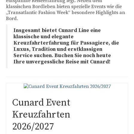
entspannte Reiseerfahrung legt. Neben dem
klassischen Bordleben bieten spezielle Events wie die
nicko cruises Angebote
„Transatlantic Fashion Week“ besondere Highlights an
Bord.
Phoenix Flusskreuzfahrten
Insgesamt bietet Cunard Line eine
Plantours Flusskreuzfahrten
klassische und elegante
Kreuzfahrterfahrung für Passagiere, die
VIVA Cruises
Luxus, Tradition und erstklassigen
Service suchen. Buchen Sie noch heute
Themenkreuzfahrten
Ihre unvergessliche Reise mit Cunard!
Eventkreuzfahrten
Kreuzfahrt blog
Kreuzfahrtsuche
Cunard Event
Newsletter
Kreuzfahrten
Service
2026/2027
Das Team vom Kreuzfahrt Reisebüro