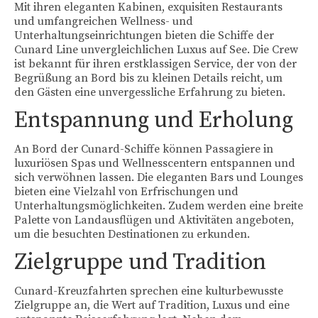
Mit ihren eleganten Kabinen, exquisiten Restaurants
und umfangreichen Wellness- und
AIDA Suiten
Unterhaltungseinrichtungen bieten die Schiffe der
Cunard Line unvergleichlichen Luxus auf See. Die Crew
Celebrity Cruises – the retreat
ist bekannt für ihren erstklassigen Service, der von der
Begrüßung an Bord bis zu kleinen Details reicht, um
Costa Suiten
den Gästen eine unvergessliche Erfahrung zu bieten.
MSC Yacht Club
Entspannung und Erholung
nicko cruises Hochsee Suiten
An Bord der Cunard-Schiffe können Passagiere in
luxuriösen Spas und Wellnesscentern entspannen und
NCL The Haven
sich verwöhnen lassen. Die eleganten Bars und Lounges
bieten eine Vielzahl von Erfrischungen und
Phoenix Seereisen Suiten
Unterhaltungsmöglichkeiten. Zudem werden eine breite
Palette von Landausflügen und Aktivitäten angeboten,
Royal Caribbean Suiten
um die besuchten Destinationen zu erkunden.
Flusskreuzfahrten
Zielgruppe und Tradition
A-ROSA Angebote
Cunard-Kreuzfahrten sprechen eine kulturbewusste
Zielgruppe an, die Wert auf Tradition, Luxus und eine
AMADEUS Special Angebote