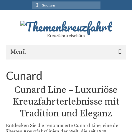
Suchen
nach:
Kreuzfahrtreisebüro
Menü
Kreuzfahrt Angebote
Cunard
AIDA Kreuzfahrten
Cunard Line – Luxuriöse
Celebrity Cruises Angebote
Kreuzfahrterlebnisse mit
Costa Kreuzfahrten
Tradition und Eleganz
Disney Cruise
Entdecken Sie die renommierte Cunard Line, eine der
Holland America Line
ältesten Kreuzfahrtlinien der Welt, die seit 1840