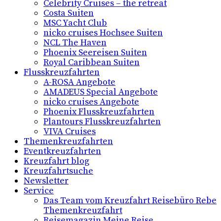
Celebrity Cruises – the retreat
Costa Suiten
MSC Yacht Club
nicko cruises Hochsee Suiten
NCL The Haven
Phoenix Seereisen Suiten
Royal Caribbean Suiten
Flusskreuzfahrten
A-ROSA Angebote
AMADEUS Special Angebote
nicko cruises Angebote
Phoenix Flusskreuzfahrten
Plantours Flusskreuzfahrten
VIVA Cruises
Themenkreuzfahrten
Eventkreuzfahrten
Kreuzfahrt blog
Kreuzfahrtsuche
Newsletter
Service
Das Team vom Kreuzfahrt Reisebüro Rebe
Themenkreuzfahrt
Reisemagazin Meine Reise