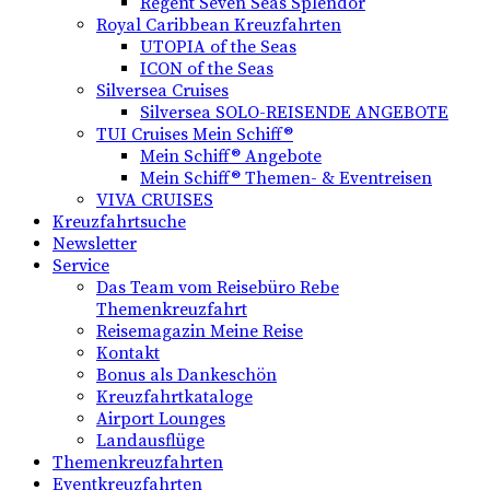
Regent Seven Seas Splendor
Royal Caribbean Kreuzfahrten
UTOPIA of the Seas
ICON of the Seas
Silversea Cruises
Silversea SOLO-REISENDE ANGEBOTE
TUI Cruises Mein Schiff®
Mein Schiff® Angebote
Mein Schiff® Themen- & Eventreisen
VIVA CRUISES
Kreuzfahrtsuche
Newsletter
Service
Das Team vom Reisebüro Rebe
Themenkreuzfahrt
Reisemagazin Meine Reise
Kontakt
Bonus als Dankeschön
Kreuzfahrtkataloge
Airport Lounges
Landausflüge
Themenkreuzfahrten
Eventkreuzfahrten