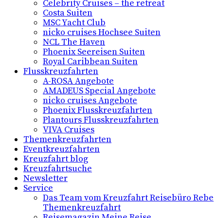
Celebrity Cruises – the retreat
Costa Suiten
MSC Yacht Club
nicko cruises Hochsee Suiten
NCL The Haven
Phoenix Seereisen Suiten
Royal Caribbean Suiten
Flusskreuzfahrten
A-ROSA Angebote
AMADEUS Special Angebote
nicko cruises Angebote
Phoenix Flusskreuzfahrten
Plantours Flusskreuzfahrten
VIVA Cruises
Themenkreuzfahrten
Eventkreuzfahrten
Kreuzfahrt blog
Kreuzfahrtsuche
Newsletter
Service
Das Team vom Kreuzfahrt Reisebüro Rebe
Themenkreuzfahrt
Reisemagazin Meine Reise