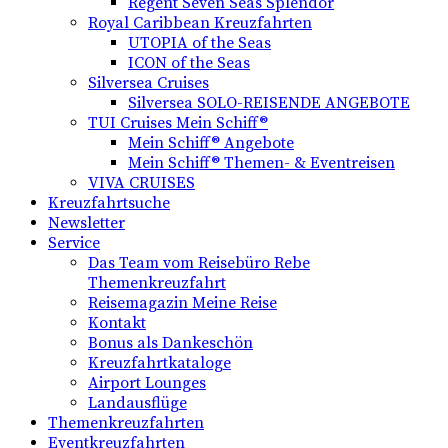
Regent Seven Seas Splendor
Royal Caribbean Kreuzfahrten
UTOPIA of the Seas
ICON of the Seas
Silversea Cruises
Silversea SOLO-REISENDE ANGEBOTE
TUI Cruises Mein Schiff®
Mein Schiff® Angebote
Mein Schiff® Themen- & Eventreisen
VIVA CRUISES
Kreuzfahrtsuche
Newsletter
Service
Das Team vom Reisebüro Rebe
Themenkreuzfahrt
Reisemagazin Meine Reise
Kontakt
Bonus als Dankeschön
Kreuzfahrtkataloge
Airport Lounges
Landausflüge
Themenkreuzfahrten
Eventkreuzfahrten