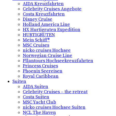
AIDA Kreuzfahrten
Celebrity Cruises Angebote
Costa Kreuzfahrten
Disney Cruise
Holland America Line
HX Hurtigruten Expedition
HURTIGRUTEN
Mein Schiff®
MSC Cruises
nicko cruises Hochsee
Norwegian Cruise Line
Pllantours Hochseekreuzfahrten
Princess Cruises
Phoenix Seereisen
Royal Caribbean
Suiten
AIDA Suiten
Celebrity Cruises – the retreat
Costa Suiten
MSC Yacht Club
nicko cruises Hochsee Suiten
NCL The Haven