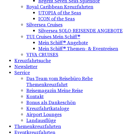
Regent Seven Seas Splendor
Royal Caribbean Kreuzfahrten
UTOPIA of the Seas
ICON of the Seas
Silversea Cruises
Silversea SOLO-REISENDE ANGEBOTE
TUI Cruises Mein Schiff®
Mein Schiff® Angebote
Mein Schiff® Themen- & Eventreisen
VIVA CRUISES
Kreuzfahrtsuche
Newsletter
Service
Das Team vom Reisebüro Rebe
Themenkreuzfahrt
Reisemagazin Meine Reise
Kontakt
Bonus als Dankeschön
Kreuzfahrtkataloge
Airport Lounges
Landausflüge
Themenkreuzfahrten
Eventkreuzfahrten