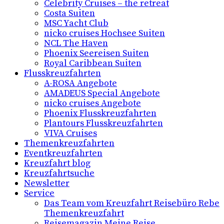
Celebrity Cruises – the retreat
Costa Suiten
MSC Yacht Club
nicko cruises Hochsee Suiten
NCL The Haven
Phoenix Seereisen Suiten
Royal Caribbean Suiten
Flusskreuzfahrten
A-ROSA Angebote
AMADEUS Special Angebote
nicko cruises Angebote
Phoenix Flusskreuzfahrten
Plantours Flusskreuzfahrten
VIVA Cruises
Themenkreuzfahrten
Eventkreuzfahrten
Kreuzfahrt blog
Kreuzfahrtsuche
Newsletter
Service
Das Team vom Kreuzfahrt Reisebüro Rebe
Themenkreuzfahrt
Reisemagazin Meine Reise